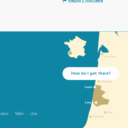
Report mistake
How do I get there?
calus
Taller
Uza