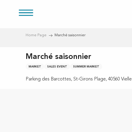
Aller
au
res
contenu
principal
Home Page
Marché saisonnier
Marché saisonnier
MARKET
SALES EVENT
SUMMER MARKET
Parking des Barcottes, St-Girons Plage, 40560 Vielle