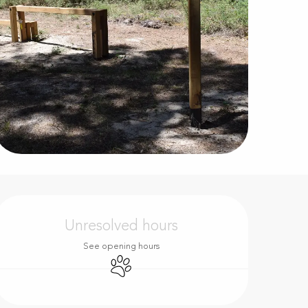
Opening hours & contact d
Unresolved hours
See opening hours
Animals accepted