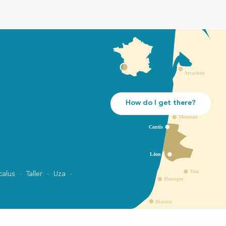
How do I get there?
calus
Taller
Uza